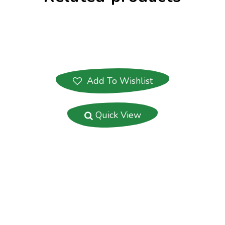
Add To Wishlist
Quick View
Long Soft Teddy
Aliquam nulla facilisi cras
fermentum odio eu feugiat.
Dolor sed viverra ipsum nunc.
Cursus euismod quis viverra